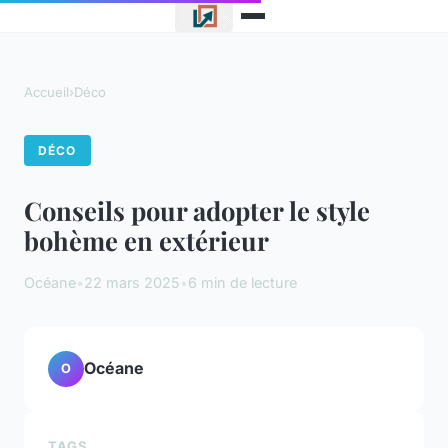
Accueil
›
Déco
DÉCO
Conseils pour adopter le style
bohème en extérieur
Océane
•
22 mars 2025
•
6 min de lecture
Océane
O
TAGS