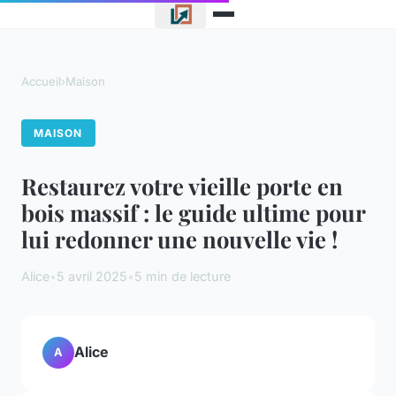
Accueil
›
Maison
MAISON
Restaurez votre vieille porte en
bois massif : le guide ultime pour
lui redonner une nouvelle vie !
Alice
•
5 avril 2025
•
5 min de lecture
Alice
A