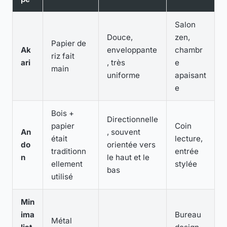
Salon
Douce,
zen,
Papier de
Ak
enveloppante
chambr
riz fait
ari
, très
e
main
uniforme
apaisant
e
Bois +
Directionnelle
papier
Coin
An
, souvent
était
lecture,
do
orientée vers
traditionn
entrée
n
le haut et le
ellement
stylée
bas
utilisé
Min
ima
Bureau
Métal