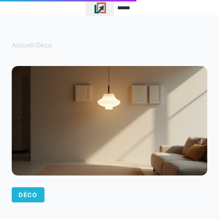
Accueil
›
Déco
DÉCO