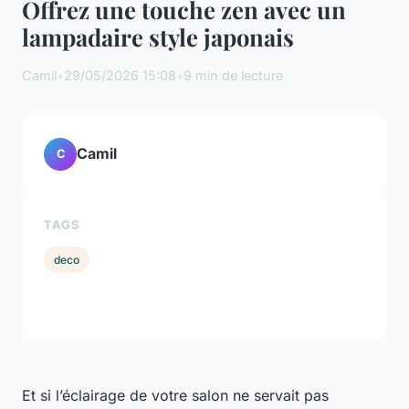
Offrez une touche zen avec un
lampadaire style japonais
Camil
•
29/05/2026 15:08
•
9 min de lecture
Camil
C
TAGS
deco
Et si l’éclairage de votre salon ne servait pas