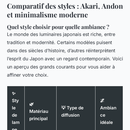
Comparatif des styles : Akari, Andon
et minimalisme moderne
Quel style choisir pour quelle ambiance ?
Le monde des luminaires japonais est riche, entre
tradition et modernité. Certains modèles puisent
dans des siècles d’histoire, d’autres réinterprètent
l’esprit du Japon avec un regard contemporain. Voici
un aperçu des grands courants pour vous aider à
affiner votre choix.
✨
Sty
🌌
🌿
le
💡 Type de
Ambian
Matériau
de
diffusion
ce
principal
lam
idéale
pe